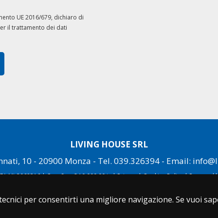
lamento UE 2016/679, dichiaro di
er il trattamento dei dati
LIVING HOUSE SRL
nati, 10 - 20900 Monza - Tel.
039.326394
- Email:
info@l
EA MI-2068316 | Cap. Soc. € 10.000,00 iv |
Privacy
|
Cookies Policy
|
Powered b
 tecnici per consentirti una migliore navigazione. Se vuoi sa