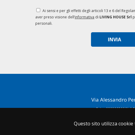
Ai sensi e per gli effetti degli articoli 13 e 6 del Rego
aver preso visione dell’
informativa
di
LIVING HOUSE Srl
p
personali.
Via Alessandro Pen
P. Iva 09089930961 | R
Questo sito utilizza cookie