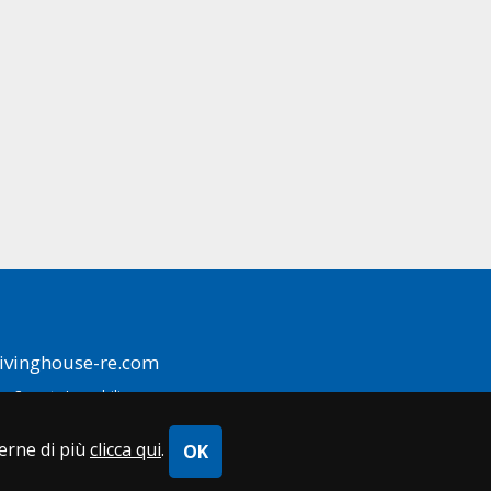
ivinghouse-re.com
y Cometa Immobiliare
perne di più
clicca qui
.
OK